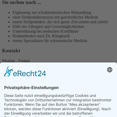
Sie suchen nach ...
Ergänzung zur schulmedizinischen Behandlung
einer Heilpraktikerpraxis mit ganzheitlicher Medizin
einem Heilpraktiker, der sich gerne Zeit nimmt und zuhört
Hilfe bei Allergien und Unverträglichkeiten
Unterstützung bei seelischen Konflikten
Heilmethoden nach Dr. Klinghardt
einem Spezialisten für schamanische Medizin
Kontakt
Montag - Freitag
und nach Vereinbarung
Am Litzelbach 3
93083 Obertraubling / Piesenkofen
ANFAHRT
+49 176 45787061
info@naturheilpraxis-ruppaner.de
Start
Impressum
Datenschutz