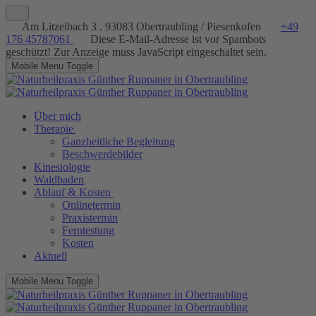
Am Litzelbach 3 . 93083 Obertraubling / Piesenkofen
+49
176 45787061
Diese E-Mail-Adresse ist vor Spambots
geschützt! Zur Anzeige muss JavaScript eingeschaltet sein.
Mobile Menu Toggle
Über mich
Therapie
Ganzheitliche Begleitung
Beschwerdebilder
Kinesiologie
Waldbaden
Ablauf & Kosten
Onlinetermin
Praxistermin
Ferntestung
Kosten
Aktuell
Mobile Menu Toggle