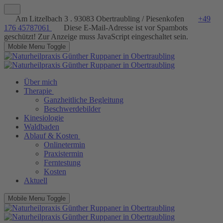
Am Litzelbach 3 . 93083 Obertraubling / Piesenkofen
+49
176 45787061
Diese E-Mail-Adresse ist vor Spambots
geschützt! Zur Anzeige muss JavaScript eingeschaltet sein.
Mobile Menu Toggle
Über mich
Therapie
Ganzheitliche Begleitung
Beschwerdebilder
Kinesiologie
Waldbaden
Ablauf & Kosten
Onlinetermin
Praxistermin
Ferntestung
Kosten
Aktuell
Mobile Menu Toggle