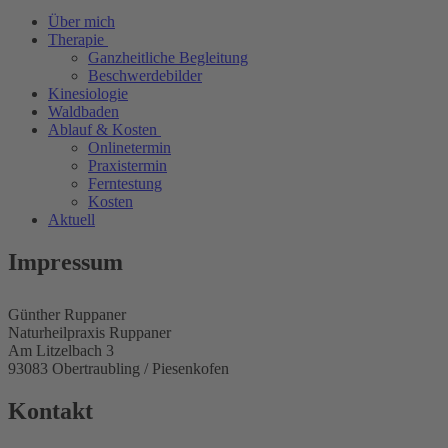
Über mich
Therapie
Ganzheitliche Begleitung
Beschwerdebilder
Kinesiologie
Waldbaden
Ablauf & Kosten
Onlinetermin
Praxistermin
Ferntestung
Kosten
Aktuell
Impressum
Günther Ruppaner
Naturheilpraxis Ruppaner
Am Litzelbach 3
93083 Obertraubling / Piesenkofen
Kontakt