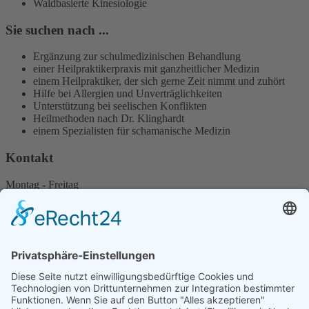
Waldbasierte Kinesiologie
Sie suchen nach ...
Ergänzung zur schulmedizinischen Behandlung
einer Heilpraktikerpraxis mit ganzheitlicher Medizin
einem Heilpraktiker, der sich gerne Zeit nimmt und zuhört
Hilfe bei Allergien und Unverträglichkeiten
Unterstützung bei seelischen Konflikten
Heilmethoden nach Dr. Klinghardt
einem Spezialisten für schamanische Medizin
Kontakt
Montag - Freitag
und nach Vereinbarung
Am Litzelbach 3
93083 Obertraubling / Piesenkofen
ANFAHRT
+49 176 45787061
info@naturheilpraxis-ruppaner.de
Start